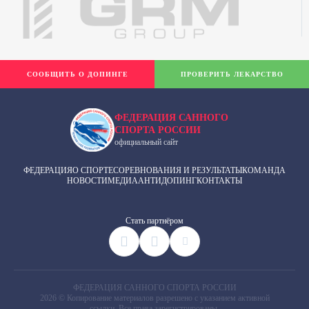
СООБЩИТЬ О ДОПИНГЕ
ПРОВЕРИТЬ ЛЕКАРСТВО
ФЕДЕРАЦИЯ САННОГО
СПОРТА РОССИИ
официальный сайт
ФЕДЕРАЦИЯ
О СПОРТЕ
СОРЕВНОВАНИЯ И РЕЗУЛЬТАТЫ
КОМАНДА
НОВОСТИ
МЕДИА
АНТИДОПИНГ
КОНТАКТЫ
Cтать партнёром
ФЕДЕРАЦИЯ САННОГО СПОРТА РОССИИ
2026 © Копирование материалов разрешено с указанием активной
ссылки. Все права зарегистрированы.