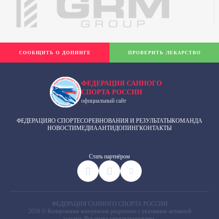
СООБЩИТЬ О ДОПИНГЕ
ПРОВЕРИТЬ ЛЕКАРСТВО
ФЕДЕРАЦИЯ САННОГО
СПОРТА РОССИИ
официальный сайт
ФЕДЕРАЦИЯ
О СПОРТЕ
СОРЕВНОВАНИЯ И РЕЗУЛЬТАТЫ
КОМАНДА
НОВОСТИ
МЕДИА
АНТИДОПИНГ
КОНТАКТЫ
Cтать партнёром
ФЕДЕРАЦИЯ САННОГО СПОРТА РОССИИ
2026 © Копирование материалов разрешено с указанием активной
ссылки. Все права зарегистрированы.