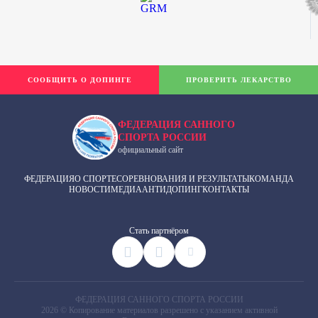
СООБЩИТЬ О ДОПИНГЕ
ПРОВЕРИТЬ ЛЕКАРСТВО
ФЕДЕРАЦИЯ САННОГО
СПОРТА РОССИИ
официальный сайт
ФЕДЕРАЦИЯ
О СПОРТЕ
СОРЕВНОВАНИЯ И РЕЗУЛЬТАТЫ
КОМАНДА
НОВОСТИ
МЕДИА
АНТИДОПИНГ
КОНТАКТЫ
Cтать партнёром
ФЕДЕРАЦИЯ САННОГО СПОРТА РОССИИ
2026 © Копирование материалов разрешено с указанием активной