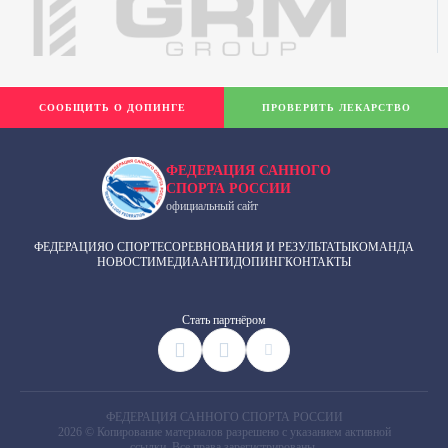
СООБЩИТЬ О ДОПИНГЕ
ПРОВЕРИТЬ ЛЕКАРСТВО
ФЕДЕРАЦИЯ САННОГО
СПОРТА РОССИИ
официальный сайт
ФЕДЕРАЦИЯ
О СПОРТЕ
СОРЕВНОВАНИЯ И РЕЗУЛЬТАТЫ
КОМАНДА
НОВОСТИ
МЕДИА
АНТИДОПИНГ
КОНТАКТЫ
Cтать партнёром
ФЕДЕРАЦИЯ САННОГО СПОРТА РОССИИ
2026 © Копирование материалов разрешено с указанием активной
ссылки. Все права зарегистрированы.