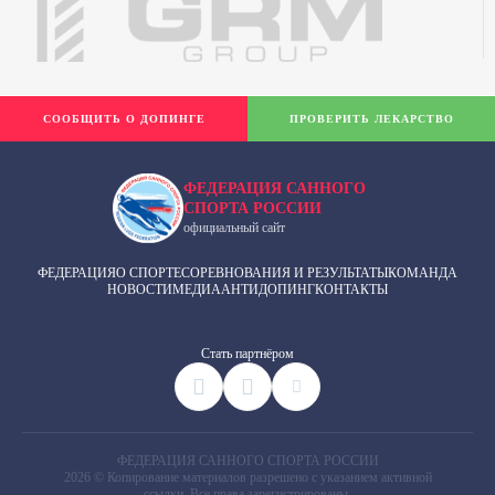
СООБЩИТЬ О ДОПИНГЕ
ПРОВЕРИТЬ ЛЕКАРСТВО
ФЕДЕРАЦИЯ САННОГО
СПОРТА РОССИИ
официальный сайт
ФЕДЕРАЦИЯ
О СПОРТЕ
СОРЕВНОВАНИЯ И РЕЗУЛЬТАТЫ
КОМАНДА
НОВОСТИ
МЕДИА
АНТИДОПИНГ
КОНТАКТЫ
Cтать партнёром
ФЕДЕРАЦИЯ САННОГО СПОРТА РОССИИ
2026 © Копирование материалов разрешено с указанием активной
ссылки. Все права зарегистрированы.