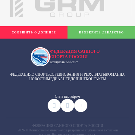
СООБЩИТЬ О ДОПИНГЕ
ПРОВЕРИТЬ ЛЕКАРСТВО
ФЕДЕРАЦИЯ САННОГО
СПОРТА РОССИИ
официальный сайт
ФЕДЕРАЦИЯ
О СПОРТЕ
СОРЕВНОВАНИЯ И РЕЗУЛЬТАТЫ
КОМАНДА
НОВОСТИ
МЕДИА
АНТИДОПИНГ
КОНТАКТЫ
Cтать партнёром
ФЕДЕРАЦИЯ САННОГО СПОРТА РОССИИ
2026 © Копирование материалов разрешено с указанием активной
ссылки. Все права зарегистрированы.