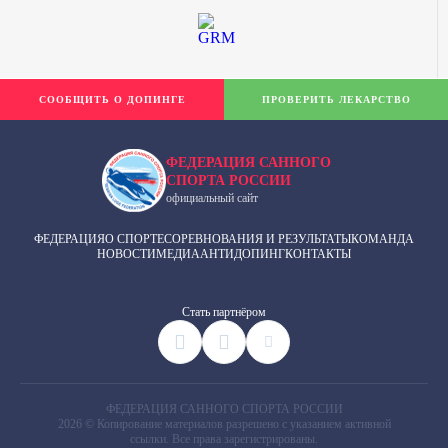
СООБЩИТЬ О ДОПИНГЕ
ПРОВЕРИТЬ ЛЕКАРСТВО
ФЕДЕРАЦИЯ САННОГО
СПОРТА РОССИИ
официальный сайт
ФЕДЕРАЦИЯ
О СПОРТЕ
СОРЕВНОВАНИЯ И РЕЗУЛЬТАТЫ
КОМАНДА
НОВОСТИ
МЕДИА
АНТИДОПИНГ
КОНТАКТЫ
Cтать партнёром
ФЕДЕРАЦИЯ САННОГО СПОРТА РОССИИ
2026 © Копирование материалов разрешено с указанием активной
ссылки. Все права зарегистрированы.