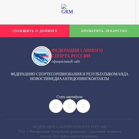
СООБЩИТЬ О ДОПИНГЕ
ПРОВЕРИТЬ ЛЕКАРСТВО
ФЕДЕРАЦИЯ САННОГО
СПОРТА РОССИИ
официальный сайт
ФЕДЕРАЦИЯ
О СПОРТЕ
СОРЕВНОВАНИЯ И РЕЗУЛЬТАТЫ
КОМАНДА
НОВОСТИ
МЕДИА
АНТИДОПИНГ
КОНТАКТЫ
Cтать партнёром
ФЕДЕРАЦИЯ САННОГО СПОРТА РОССИИ
2026 © Копирование материалов разрешено с указанием активной
ссылки. Все права зарегистрированы.