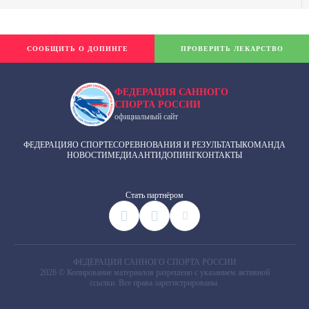
СООБЩИТЬ О ДОПИНГЕ
ПРОВЕРИТЬ ЛЕКАРСТВО
ФЕДЕРАЦИЯ САННОГО
СПОРТА РОССИИ
официальный сайт
ФЕДЕРАЦИЯ
О СПОРТЕ
СОРЕВНОВАНИЯ И РЕЗУЛЬТАТЫ
КОМАНДА
НОВОСТИ
МЕДИА
АНТИДОПИНГ
КОНТАКТЫ
Cтать партнёром
ФЕДЕРАЦИЯ САННОГО СПОРТА РОССИИ
2026 © Копирование материалов разрешено с указанием активной
ссылки. Все права зарегистрированы.