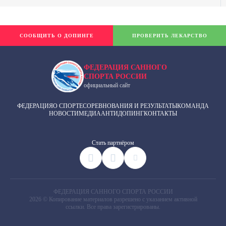
СООБЩИТЬ О ДОПИНГЕ
ПРОВЕРИТЬ ЛЕКАРСТВО
ФЕДЕРАЦИЯ САННОГО
СПОРТА РОССИИ
официальный сайт
ФЕДЕРАЦИЯ
О СПОРТЕ
СОРЕВНОВАНИЯ И РЕЗУЛЬТАТЫ
КОМАНДА
НОВОСТИ
МЕДИА
АНТИДОПИНГ
КОНТАКТЫ
Cтать партнёром
ФЕДЕРАЦИЯ САННОГО СПОРТА РОССИИ
2026 © Копирование материалов разрешено с указанием активной
ссылки. Все права зарегистрированы.