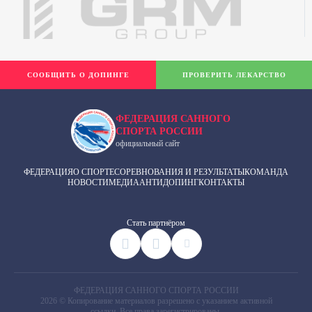
СООБЩИТЬ О ДОПИНГЕ
ПРОВЕРИТЬ ЛЕКАРСТВО
ФЕДЕРАЦИЯ САННОГО
СПОРТА РОССИИ
официальный сайт
ФЕДЕРАЦИЯ
О СПОРТЕ
СОРЕВНОВАНИЯ И РЕЗУЛЬТАТЫ
КОМАНДА
НОВОСТИ
МЕДИА
АНТИДОПИНГ
КОНТАКТЫ
Cтать партнёром
ФЕДЕРАЦИЯ САННОГО СПОРТА РОССИИ
2026 © Копирование материалов разрешено с указанием активной
ссылки. Все права зарегистрированы.