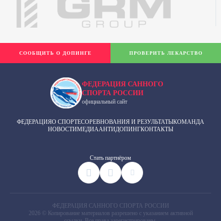
СООБЩИТЬ О ДОПИНГЕ
ПРОВЕРИТЬ ЛЕКАРСТВО
ФЕДЕРАЦИЯ САННОГО
СПОРТА РОССИИ
официальный сайт
ФЕДЕРАЦИЯ
О СПОРТЕ
СОРЕВНОВАНИЯ И РЕЗУЛЬТАТЫ
КОМАНДА
НОВОСТИ
МЕДИА
АНТИДОПИНГ
КОНТАКТЫ
Cтать партнёром
ФЕДЕРАЦИЯ САННОГО СПОРТА РОССИИ
2026 © Копирование материалов разрешено с указанием активной
ссылки. Все права зарегистрированы.