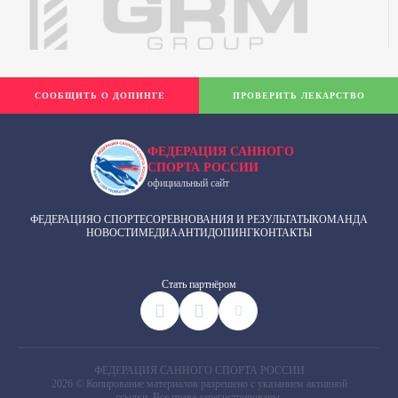
СООБЩИТЬ О ДОПИНГЕ
ПРОВЕРИТЬ ЛЕКАРСТВО
ФЕДЕРАЦИЯ САННОГО
СПОРТА РОССИИ
официальный сайт
ФЕДЕРАЦИЯ
О СПОРТЕ
СОРЕВНОВАНИЯ И РЕЗУЛЬТАТЫ
КОМАНДА
НОВОСТИ
МЕДИА
АНТИДОПИНГ
КОНТАКТЫ
Cтать партнёром
ФЕДЕРАЦИЯ САННОГО СПОРТА РОССИИ
2026 © Копирование материалов разрешено с указанием активной
ссылки. Все права зарегистрированы.