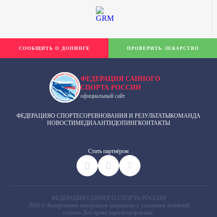
СООБЩИТЬ О ДОПИНГЕ
ПРОВЕРИТЬ ЛЕКАРСТВО
ФЕДЕРАЦИЯ САННОГО
СПОРТА РОССИИ
официальный сайт
ФЕДЕРАЦИЯ
О СПОРТЕ
СОРЕВНОВАНИЯ И РЕЗУЛЬТАТЫ
КОМАНДА
НОВОСТИ
МЕДИА
АНТИДОПИНГ
КОНТАКТЫ
Cтать партнёром
ФЕДЕРАЦИЯ САННОГО СПОРТА РОССИИ
2026 © Копирование материалов разрешено с указанием активной
ссылки. Все права зарегистрированы.