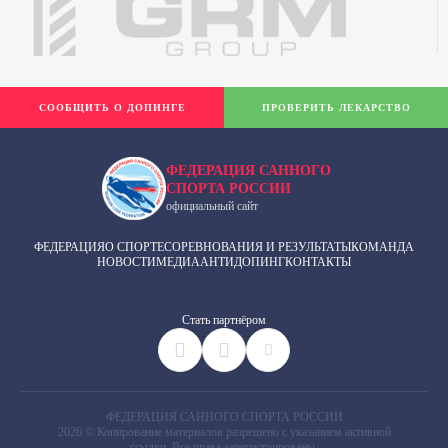
СООБЩИТЬ О ДОПИНГЕ
ПРОВЕРИТЬ ЛЕКАРСТВО
ФЕДЕРАЦИЯ САННОГО
СПОРТА РОССИИ
официальный сайт
ФЕДЕРАЦИЯ
О СПОРТЕ
СОРЕВНОВАНИЯ И РЕЗУЛЬТАТЫ
КОМАНДА
НОВОСТИ
МЕДИА
АНТИДОПИНГ
КОНТАКТЫ
Cтать партнёром
ФЕДЕРАЦИЯ САННОГО СПОРТА РОССИИ
2026 © Копирование материалов разрешено с указанием активной
ссылки. Все права зарегистрированы.