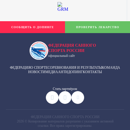
СООБЩИТЬ О ДОПИНГЕ
ПРОВЕРИТЬ ЛЕКАРСТВО
ФЕДЕРАЦИЯ САННОГО
СПОРТА РОССИИ
официальный сайт
ФЕДЕРАЦИЯ
О СПОРТЕ
СОРЕВНОВАНИЯ И РЕЗУЛЬТАТЫ
КОМАНДА
НОВОСТИ
МЕДИА
АНТИДОПИНГ
КОНТАКТЫ
Cтать партнёром
ФЕДЕРАЦИЯ САННОГО СПОРТА РОССИИ
2026 © Копирование материалов разрешено с указанием активной
ссылки. Все права зарегистрированы.