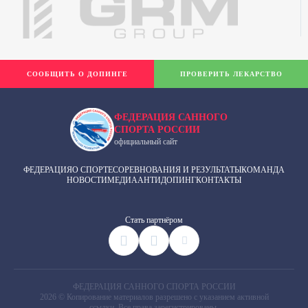
СООБЩИТЬ О ДОПИНГЕ
ПРОВЕРИТЬ ЛЕКАРСТВО
ФЕДЕРАЦИЯ САННОГО
СПОРТА РОССИИ
официальный сайт
ФЕДЕРАЦИЯ
О СПОРТЕ
СОРЕВНОВАНИЯ И РЕЗУЛЬТАТЫ
КОМАНДА
НОВОСТИ
МЕДИА
АНТИДОПИНГ
КОНТАКТЫ
Cтать партнёром
ФЕДЕРАЦИЯ САННОГО СПОРТА РОССИИ
2026 © Копирование материалов разрешено с указанием активной
ссылки. Все права зарегистрированы.