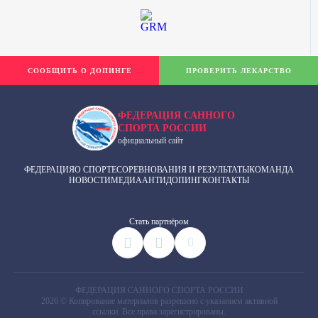
СООБЩИТЬ О ДОПИНГЕ
ПРОВЕРИТЬ ЛЕКАРСТВО
ФЕДЕРАЦИЯ САННОГО
СПОРТА РОССИИ
официальный сайт
ФЕДЕРАЦИЯ
О СПОРТЕ
СОРЕВНОВАНИЯ И РЕЗУЛЬТАТЫ
КОМАНДА
НОВОСТИ
МЕДИА
АНТИДОПИНГ
КОНТАКТЫ
Cтать партнёром
ФЕДЕРАЦИЯ САННОГО СПОРТА РОССИИ
2026 © Копирование материалов разрешено с указанием активной
ссылки. Все права зарегистрированы.