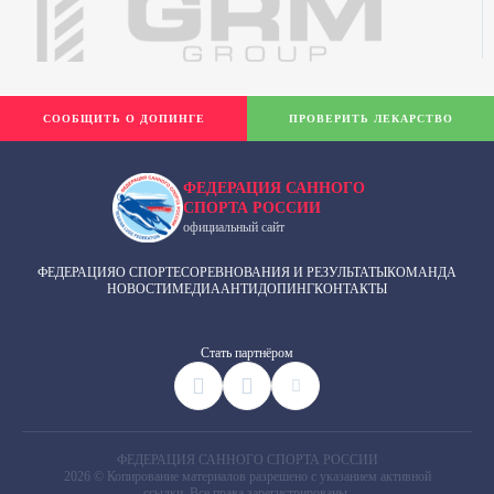
СООБЩИТЬ О ДОПИНГЕ
ПРОВЕРИТЬ ЛЕКАРСТВО
ФЕДЕРАЦИЯ САННОГО
СПОРТА РОССИИ
официальный сайт
ФЕДЕРАЦИЯ
О СПОРТЕ
СОРЕВНОВАНИЯ И РЕЗУЛЬТАТЫ
КОМАНДА
НОВОСТИ
МЕДИА
АНТИДОПИНГ
КОНТАКТЫ
Cтать партнёром
ФЕДЕРАЦИЯ САННОГО СПОРТА РОССИИ
2026 © Копирование материалов разрешено с указанием активной
ссылки. Все права зарегистрированы.