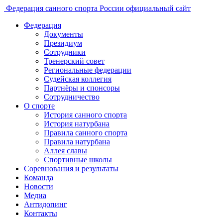
Федерация санного спорта России
официальный сайт
Федерация
Документы
Президиум
Сотрудники
Тренерский совет
Региональные федерации
Судейская коллегия
Партнёры и спонсоры
Сотрудничество
О спорте
История санного спорта
История натурбана
Правила санного спорта
Правила натурбана
Аллея славы
Спортивные школы
Соревнования и результаты
Команда
Новости
Медиа
Антидопинг
Контакты