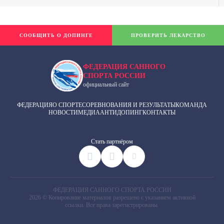
СООБЩИТЬ О ДОПИНГЕ
ПРОВЕРИТЬ ЛЕКАРСТВО
ФЕДЕРАЦИЯ САННОГО
СПОРТА РОССИИ
официальный сайт
ФЕДЕРАЦИЯ
О СПОРТЕ
СОРЕВНОВАНИЯ И РЕЗУЛЬТАТЫ
КОМАНДА
НОВОСТИ
МЕДИА
АНТИДОПИНГ
КОНТАКТЫ
Cтать партнёром
ФЕДЕРАЦИЯ САННОГО СПОРТА РОССИИ
2026 © Копирование материалов разрешено с указанием активной
ссылки. Все права зарегистрированы.