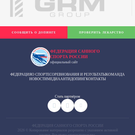
СООБЩИТЬ О ДОПИНГЕ
ПРОВЕРИТЬ ЛЕКАРСТВО
ФЕДЕРАЦИЯ САННОГО
СПОРТА РОССИИ
официальный сайт
ФЕДЕРАЦИЯ
О СПОРТЕ
СОРЕВНОВАНИЯ И РЕЗУЛЬТАТЫ
КОМАНДА
НОВОСТИ
МЕДИА
АНТИДОПИНГ
КОНТАКТЫ
Cтать партнёром
ФЕДЕРАЦИЯ САННОГО СПОРТА РОССИИ
2026 © Копирование материалов разрешено с указанием активной
ссылки. Все права зарегистрированы.