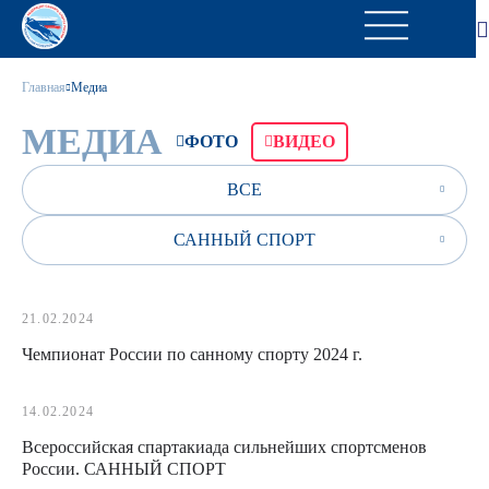
Главная
Медиа
МЕДИА
ФОТО
ВИДЕО
ВСЕ
САННЫЙ СПОРТ
21.02.2024
Чемпионат России по санному спорту 2024 г.
14.02.2024
Всероссийская спартакиада сильнейших спортсменов
России. САННЫЙ СПОРТ